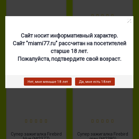
×
Зажигалка Romeo y
Супер зажигалка Firebird
Julieta (№2128)
black (№2379)
Сайт носит информативный характер.
Сайт "miami77.ru" рассчитан на посетителей
600 р.
1 000 р.
старше 18 лет.
Пожалуйста, подтвердите свой возраст.
Нет, мне меньше 18 лет
Да, мне есть 18лет
Супер зажигалка Firebird
Супер зажигалка Firebird
blue (№2377)
grey (№2380)