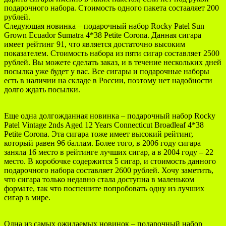
подарочного набора. Стоимость одного пакета состааляет 200
рублей.
Следующая новинка – подарочный набор Rocky Patel Sun
Grown Ecuador Sumatra 4*38 Petite Corona. Данная сигара
имеет рейтинг 91, что является достаточно высоким
показателем. Стоимость набора из пяти сигар составляет 2500
рублей. Вы можете сделать заказ, и в течение нескольких дней
посылка уже будет у вас. Все сигары и подарочные наборы
есть в наличии на складе в России, поэтому нет надобности
долго ждать посылки.
Еще одна долгожданная новинка – подарочный набор Rocky
Patel Vintage 2nds Aged 12 Years Connecticut Broadleaf 4*38
Petite Corona. Эта сигара тоже имеет высокий рейтинг,
который равен 96 баллам. Более того, в 2006 году сигара
заняла 16 место в рейтинге лучших сигар, а в 2004 году – 22
место. В коробочке содержится 5 сигар, и стоимость данного
подарочного набора составляет 2600 рублей. Хочу заметить,
что сигара только недавно стала доступна в маленьком
формате, так что поспешите попробовать одну из лучших
сигар в мире.
Одна из самых ожидаемых новинок – подарочный набор