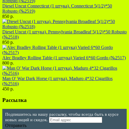
Diesel Uncut Connecticut (1 штука). Connecticut 5(1/2)*50
Robusto (№2519)
850 р.
Diesel Uncut (1 штука). Pennsylvania Broadleaf 5(1/2)*50 Robusto
(№2518)
850 р.
Alec Bradley Rolling Table (1 штука) Varied 6*60 Gordo (№2517)
800 р.
Man O' War Dark Horse (1 штука). Maduro 4*32 Cigarillos
(№2516)
450 р.
Рассылка
Подпишитесь на нашу рассылку, чтобы всегда быть в курсе
новых акций и скидок.
Отправить