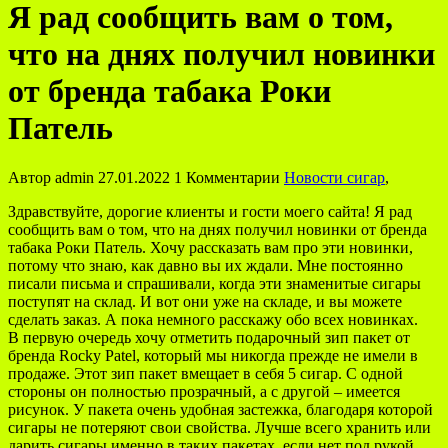
Я рад сообщить вам о том,
что на днях получил новинки
от бренда табака Роки
Патель
Автор
admin
27.01.2022
1 Комментарии
Новости сигар
,
Здравствуйте, дорогие клиенты и гости моего сайта! Я рад
сообщить вам о том, что на днях получил новинки от бренда
табака Роки Патель. Хочу рассказать вам про эти новинки,
потому что знаю, как давно вы их ждали. Мне постоянно
писали письма и спрашивали, когда эти знаменитые сигары
поступят на склад. И вот они уже на складе, и вы можете
сделать заказ. А пока немного расскажу обо всех новинках.
В первую очередь хочу отметить подарочный зип пакет от
бренда Rocky Patel, который мы никогда прежде не имели в
продаже. Этот зип пакет вмещает в себя 5 сигар. С одной
стороны он полностью прозрачный, а с другой – имеется
рисунок. У пакета очень удобная застежка, благодаря которой
сигары не потеряют свои свойства. Лучше всего хранить или
дарить сигары именно в таких пакетах, если нет под рукой