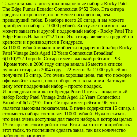
Также для заказа доступны подарочные наборы Rocky Patel
The Edge Fumas Ecuador Connecticut 6*52 Toro. Эта сигара
средняя по крепости, но не менее насыщенная, чем
предыдущий табак. В наборе всего 20 сигар, и вы можете
приобрести набор за 10000 рублей. За эту же стоимость вы
можете заказать и другой подарочный набор - Rocky Patel The
Edge Fumas Habano 6*52 Toro. Эта сигара является средней по
крепости и производится в Гондурасе.
За 11000 рублей можно приобрести подарочный набор Rocky
Patel Vintage 2nds Aged 12 Years Connecticut Broadleaf
6(1/10)*52 Torpedo. Сигара имеет высокий рейтинг – 93.
Кроме того, в 2006 году сигара заняла 16 место в списке
лучших сигар, а в 2004 году – 22 место. За 11000 рублей вы
получите 15 сигар. Это очень хорошая цена, так что поскорее
оформляйте заказы, пока наборы есть в наличии. За такую
цену этот подарочный набор – просто подарок.
И последняя новинка от бренда Роки Патель – подарочный
набор Rocky Patel Vintage 2nds Aged 12 Years Connecticut
Broadleaf 6(1/2)*52 Toro. Сигара имеет рейтинг 96, что
является высоким показателем. В пачке содержится 15 сигар, а
стоимость набора составляет 11000 рублей. Нужно сказать,
что цена очень доступная для такого набора, в котором целых
15 сигар с высоким рейтингом. Если вы хотите попробовать
этот табак, то поспешите сделать заказ, так как количество
наборов ограничено.