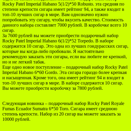
Rocky Patel Imperial Habano 5(1/2)*50 Robusto. эта средняя по
степени крепости сигара имеет рейтинг 94, а также входит в
топ-10 лучших сигар в мире. Вам однозначно нужно
попробовать эту сигару, чтобы вкусить качество. Стоимость
данного набора составляет 7000 рублей. В коробочке всего 10
сигар.
За 7600 рублей вы можете приобрести подарочный набор
Rocky Patel Imperial Habano 6(1/2)*52 Torpedo. В наборе
содержится 10 сигар. Это одна из лучших гондурасских сигар,
которые вы когда-либо пробовали. Я настоятельно
рекомендую заказать эти сигары, если вы любите не крепкий,
но и не легкий табак.
Еще одно новое поступление – подарочный набор Rocky Patel
Imperial Habano 6*60 Gordo. Эта сигара гораздо более крепкая
и насыщенная. Кроме того, она имеет рейтинг 94 и входит в
топ-10 лучших сигар в мире. В наборе содержится 10 сигар.
Вы можете приобрести коробочку за 7800 рублей.
Следующая новинка – подарочный набор Rocky Patel Royale
Fumas Ecuador Sumatra 6*50 Toro. Сигара имеет среднюю
степень крепости. Набор из 20 сигар вы можете заказать за
10000 рублей.