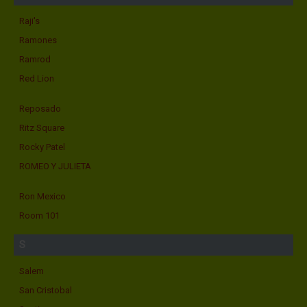
Raji's
Ramones
Ramrod
Red Lion
Reposado
Ritz Square
Rocky Patel
ROMEO Y JULIETA
Ron Mexico
Room 101
S
Salem
San Cristobal