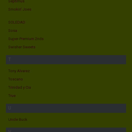
Septimus
Smokin' Joes
SOLEDAD
Sosa
Super-Premium 2nds
Swisher Sweets
T
Tony Alvarez
Toscano
Trinidad y Cia
True
U
Uncle Buck