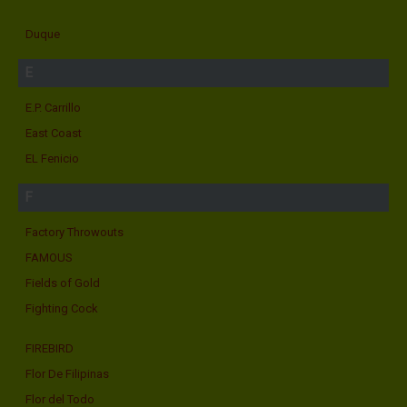
Duque
E
E.P. Carrillo
East Coast
EL Fenicio
F
Factory Throwouts
FAMOUS
Fields of Gold
Fighting Cock
FIREBIRD
Flor De Filipinas
Flor del Todo