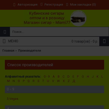
Регистрация
Мои закладки (
0
)
Авторизация
МЕНЮ
0 товар(ов) - 0 р.
Главная
Производители
Список производителей
Алфавитный указатель:
0 - 9
A
B
C
D
E
F
G
H
J
K
L
M
N
O
P
Q
R
S
T
U
V
W
X
Z
Д
0 - 9
5 Vegas