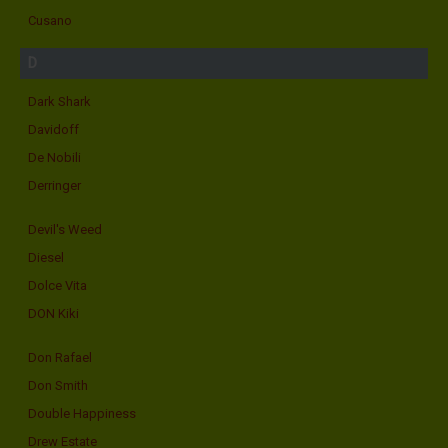
Cusano
D
Dark Shark
Davidoff
De Nobili
Derringer
Devil's Weed
Diesel
Dolce Vita
DON Kiki
Don Rafael
Don Smith
Double Happiness
Drew Estate