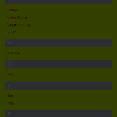
V
Vertigo
Victor Sinclair
Virginia Heritage
VSOP
W
Winston
X
Xikar
Z
Zino
Zippo
Д