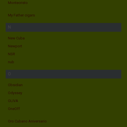
Montecristo
My Father cigars
N
New Cuba
Newport
NSR
nub
O
Obsidian
Odyssey
OLIVA
OneOff
Oro Cubano Aniversario