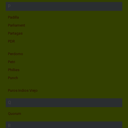
P
Padilla
Parliament
Partagas
PDR
Perdomo
Petri
Phillies
Punch
Puros Indios Viejo
Q
Quorum
R