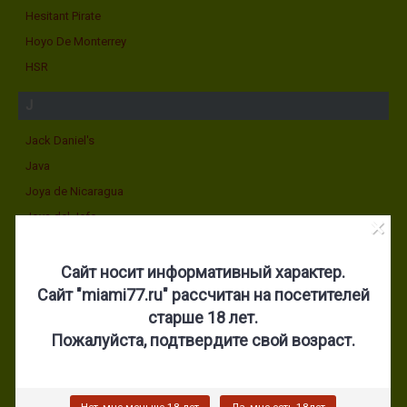
Hesitant Pirate
Hoyo De Monterrey
HSR
J
Jack Daniel's
Java
Joya de Nicaragua
Joya del Jefe
×
Judge Wright
Сайт носит информативный характер.
Сайт "miami77.ru" рассчитан на посетителей
K
старше 18 лет.
KENT
Пожалуйста, подтвердите свой возраст.
Kentucky
Kirkland Signature
Knock-Off