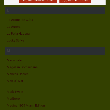
Нет, мне меньше 18 лет
Да, мне есть 18лет
L
La Aroma de Cuba
La Aurora
La Perla Habana
Lucky Strike
M
Macanudo
Magellan Dominicans
Maker's Choice
Man O' War
Mark Twain
Marlboro
Medina 1959 Miami Edition