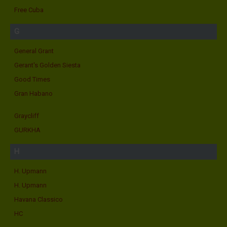
Free Cuba
G
General Grant
Gerant's Golden Siesta
Good Times
Gran Habano
Graycliff
GURKHA
H
H. Upmann
H. Upmann
Havana Classico
HC