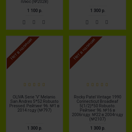
плюс (№2028)
1 100 р.
1 300 р.
Нет в наличии
Нет в наличии
OLIVA Serie 'V' Melanio.
Rocky Patel Vintage 1990
San Andres 5*52 Robusto
Connecticut Broadleaf
Pressed. Рейтинг 96. №1 в
5(1/2)*50 Robusto.
2014 году (№797)
Рейтинг 96. №16 в
2006году. №22 в 2004году
(№2107)
1 300 р.
1 300 р.