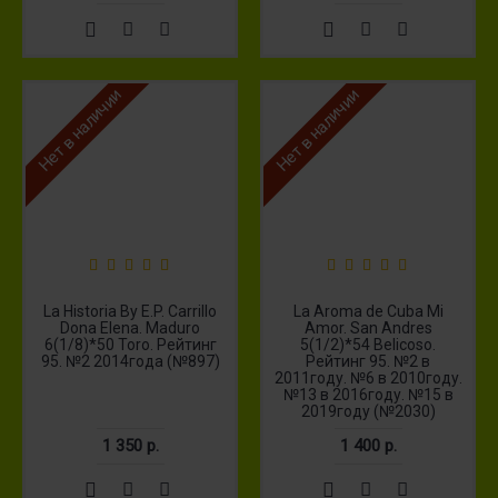
Нет в наличии
Нет в наличии
La Historia By E.P. Carrillo
La Aroma de Cuba Mi
Dona Elena. Maduro
Amor. San Andres
6(1/8)*50 Toro. Рейтинг
5(1/2)*54 Belicoso.
95. №2 2014года (№897)
Рейтинг 95. №2 в
2011году. №6 в 2010году.
№13 в 2016году. №15 в
2019году (№2030)
1 350 р.
1 400 р.