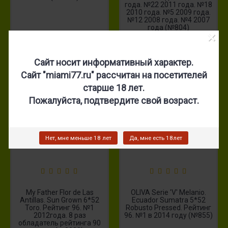
года. №22 2011 года. №18
2010 года. №5 2009 года.
№12 2008 года. №4 2007
года (№804)
×
1 000 р.
1 070 р.
Сайт носит информативный характер.
Сайт "miami77.ru" рассчитан на посетителей
старше 18 лет.
Нет в наличии
Нет в наличии
Пожалуйста, подтвердите свой возраст.
Нет, мне меньше 18 лет
Да, мне есть 18лет
My Father Flor de Las
OLIVA Serie 'V' Melanio.
Antillas. Sun Grown 6*52
Ecuador Sumatra 5*52
Toro. Рейтинг 96. №1
Robusto Pressed. Рейтинг
2012года. 8 раз
96. №1 в 2014 году (№855)
обладатель рейтинга 90