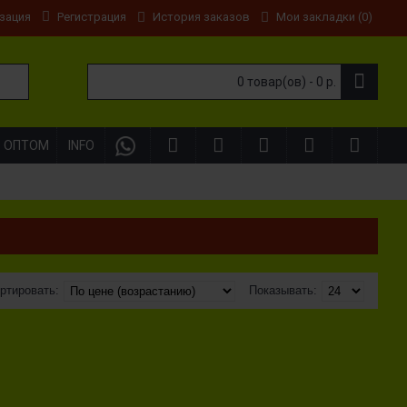
Регистрация
История заказов
Мои закладки (
0
)
зация
0 товар(ов) - 0 р.
ОПТОМ
INFO
ртировать:
Показывать: