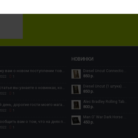
НОВИНКИ
Расскажу вам о новом поступлении товаров
Diesel Uncut Connecticut (1 штука). Connecticut 5(1/2)*50 Robusto (№2519)
850 р.
2022
1
Diesel Uncut (1 штука). Pennsylvania Broadleaf 5(1/2)*50 Robusto (№2518)
В этой статье вы узнаете о новинках, которые теперь есть в наличии на складе в России
850 р.
2022
1
Alec Bradley Rolling Table (1 штука) Varied 6*60 Gordo (№2517)
Добрый день, дорогие гости моего магазина!
800 р.
2022
1
Man O' War Dark Horse (1 штука). Maduro 4*32 Cigarillos (№2516)
Я рад сообщить вам о том, что на днях получил новинки от бренда табака Роки Патель
450 р.
2022
1