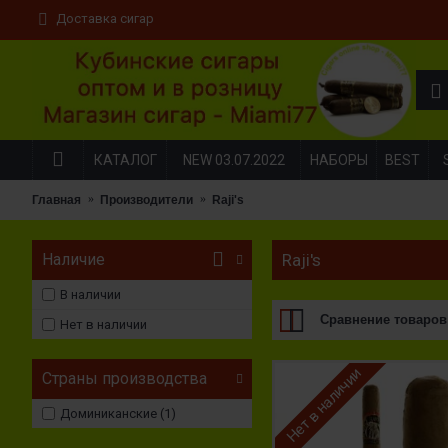
Доставка сигар
КАТАЛОГ
NEW 03.07.2022
НАБОРЫ
BEST
Главная
Производители
Raji's
Наличие
Raji's
В наличии
Сравнение товаров 
Нет в наличии
Нет в наличии
Страны производства
Доминиканские (1)