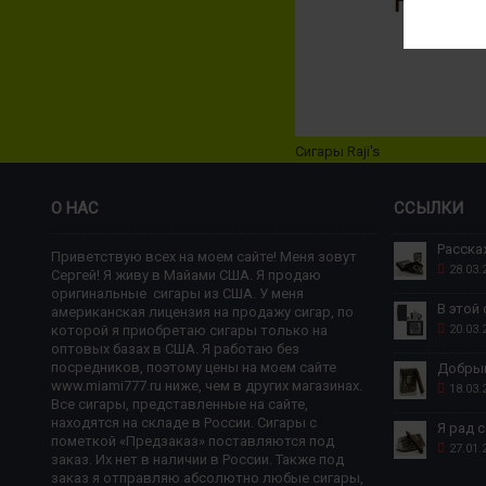
Сигары Raji's
О НАС
ССЫЛКИ
Приветствую всех на моем сайте! Меня зовут
28.03.
Сергей! Я живу в Майами США. Я продаю
оригинальные сигары из США. У меня
американская лицензия на продажу сигар, по
которой я приобретаю сигары только на
20.03.
оптовых базах в США. Я работаю без
посредников, поэтому цены на моем сайте
www.miami777.ru ниже, чем в других магазинах.
18.03.
Все сигары, представленные на сайте,
находятся на складе в России. Сигары с
пометкой «Предзаказ» поставляются под
27.01.
заказ. Их нет в наличии в России. Также под
заказ я отправляю абсолютно любые сигары,