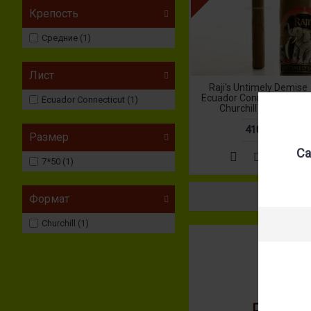
Крепость
Средние (1)
Лист
Raji's Untimely Demise
Ecuador Connecticut 7*5
Ecuador Connecticut (1)
Churchill (№2072)
410 р.
Размер
Са
7*50 (1)
Формат
Churchill (1)