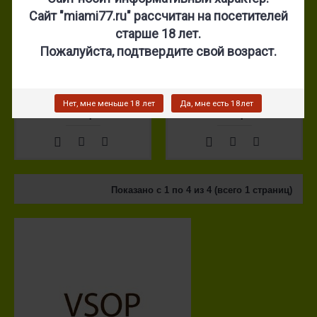
Сайт "miami77.ru" рассчитан на посетителей
старше 18 лет.
Пожалуйста, подтвердите свой возраст.
VSOP Виски Maduro 6*60
VSOP Коньяк Sumatra
Gordo (№2164)
6*60 Gordo (№2099)
Нет, мне меньше 18 лет
Да, мне есть 18лет
700 р.
850 р.
Показано с 1 по 4 из 4 (всего 1 страниц)