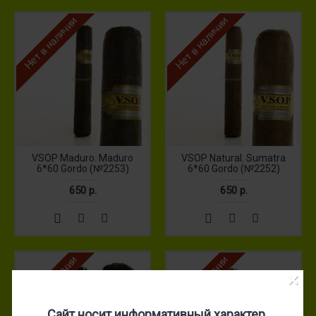
Нет в наличии
Нет в наличии
VSOP Maduro. Maduro
VSOP Natural. Sumatra
6*60 Gordo (№2253)
6*60 Gordo (№2252)
650 р.
650 р.
Нет в наличии
Нет в наличии
×
Сайт носит информативный характер.